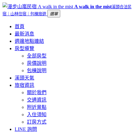
A walk in the mist
溪頭合法民
宿｜山林住宿｜包棟旅遊
選單
首頁
最新消息
週邊地點連結
房型導覽
全部房型
房價說明
包棟說明
溪頭天氣
旅宿資訊
關於我們
交通資訊
附近景點
入住須知
訂房方式
LINE 詢問