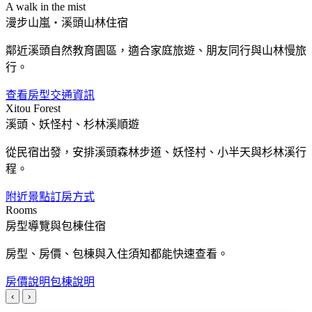
A walk in the mist
漫步山嵐・溪頭山林住宿
鄰近溪頭自然教育園區，適合家庭旅遊、朋友同行與山林慢旅
行。
查看房型
交通資訊
Xitou Forest
溪頭、妖怪村、杉林溪順遊
從民宿出發，安排溪頭森林步道、妖怪村、小半天與杉林溪行
程。
附近景點
訂房方式
Rooms
房型導覽與包棟住宿
房型、房價、包棟與入住須知都能快速查看。
房價說明
包棟說明
‹
›