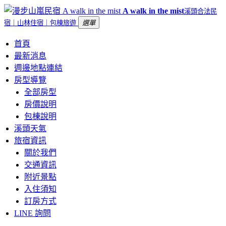
A walk in the mist
溪頭合法民
宿｜山林住宿｜包棟旅遊
選單
首頁
最新消息
週邊地點連結
房型導覽
全部房型
房價說明
包棟說明
溪頭天氣
旅宿資訊
關於我們
交通資訊
附近景點
入住須知
訂房方式
LINE 詢問