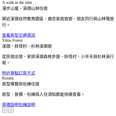
A walk in the mist
漫步山嵐・溪頭山林住宿
鄰近溪頭自然教育園區，適合家庭旅遊、朋友同行與山林慢旅
行。
查看房型
交通資訊
Xitou Forest
溪頭、妖怪村、杉林溪順遊
從民宿出發，安排溪頭森林步道、妖怪村、小半天與杉林溪行
程。
附近景點
訂房方式
Rooms
房型導覽與包棟住宿
房型、房價、包棟與入住須知都能快速查看。
房價說明
包棟說明
‹
›